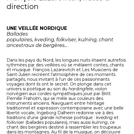
direction
UNE VEILLÉE NORDIQUE
Ballades
populaires,
kveding,
folkviser,
kulning,
chant
ancestraux de bergères...
Dans les pays du Nord, les longues nuits étaient autrefois
rythmées par des veillées où se mêlaient contes, chants
et musique. François Lazarevitch et Les Musiciens de
Saint-Julien recréent l’atmosphère de ces moments
partagés, nous invitant à l’un de ces passionnants
voyages dont ils ont le secret. On plonge dans cet
univers si poétique au son du
hardingfele
, violon
norvégien aux cordes sympathiques joué par Britt
Pernille Frøholm, qui se mêle aux couleurs des
instruments anciens. Naviguant entre héritage
traditionnel et expression contemporaine avec une belle
liberté vocale, Ingeborg Dalheim redonne vie à des
traditions d’une grande richesse poétique :
kveding
et
folkviser
(ballades populaires), mais aussi
kulning
, ce
chant des bergères destiné à rassembler les troupeaux
dans les montagnes. Au fil de la musique, on découvre