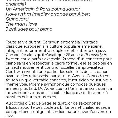
originale)
Un Américain à Paris pour quatuor
I love rythm (medley arrangé par Albert
Guinovart)
The man I love
3 préludes pour piano
Toute sa vie durant, Gershwin entremêla l’héritage
classique européen à la culture populaire américaine,
intégrant notamment la souplesse et la liberté du jazz.
Composée alors qu’il n'avait que 26 ans, sa
Rhapsody in
blue
en est le parfait exemple. Proche d’un concerto pour
piano sans en respecter le cadre formel, elle se déploie en
un seul mouvement continu. Excellent improvisateur,
Gershwin inventa une partie des solos lors de la création,
avant de les retranscrire par la suite. Avec le
Concerto en
fa
, son unique véritable concerto, le musicien poursuivit la
même voie. Poème symphonique composé quelques
années plus tard,
Un Américain à Paris
retranscrit quant à
lui ses impressions de la capitale française et fusionne là
aussi les cultures musicales.
Aux côtés d’Éric Le Sage, le quatuor de saxophones
Ellipsos apporte des couleurs brillantes et chaleureuses à
ce répertoire, soulignant son lien naturel avec l’univers du
jazz.