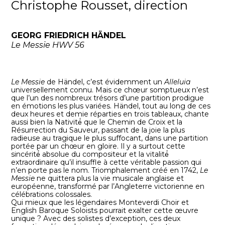
Christophe Rousset, direction
GEORG FRIEDRICH HÄNDEL
Le Messie HWV 56
Le Messie
de Händel, c’est évidemment un
Alleluia
universellement connu. Mais ce chœur somptueux n’est
que l’un des nombreux trésors d’une partition prodigue
en émotions les plus variées. Händel, tout au long de ces
deux heures et demie réparties en trois tableaux, chante
aussi bien la Nativité́ que le Chemin de Croix et la
Résurrection du Sauveur, passant de la joie la plus
radieuse au tragique le plus suffocant, dans une partition
portée par un chœur en gloire. Il y a surtout cette
sincérité́ absolue du compositeur et la vitalité́
extraordinaire qu’il insuffle à cette véritable passion qui
n’en porte pas le nom. Triomphalement créé en 1742,
Le
Messie
ne quittera plus la vie musicale anglaise et
européenne, transformé par l’Angleterre victorienne en
célébrations colossales.
Qui mieux que les légendaires Monteverdi Choir et
English Baroque Soloists pourrait exalter cette œuvre
unique ? Avec des solistes d’exception, ces deux