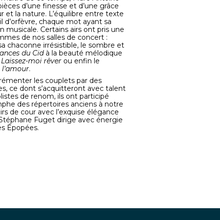
ièces d’une finesse et d’une grâce
 et la nature. L’équilibre entre texte
il d’orfèvre, chaque mot ayant sa
on musicale. Certains airs ont pris une
mmes de nos salles de concert :
sa chaconne irrésistible, le sombre et
ances du Cid
à la beauté mélodique
 Laissez-moi rêver
ou enfin le
t l’amour
.
grémenter les couplets par des
es, ce dont s’acquitteront avec talent
olistes de renom, ils ont participé
mphe des répertoires anciens à notre
rs de cour avec l’exquise élégance
, Stéphane Fuget dirige avec énergie
es Épopées.