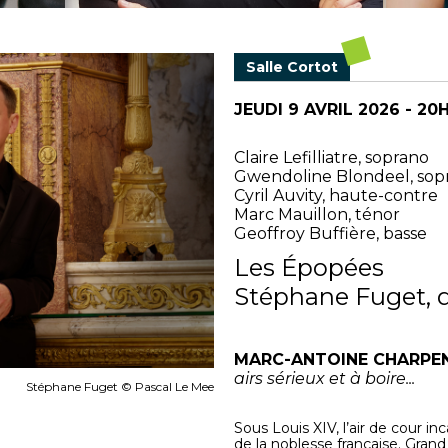
Salle Cortot
JEUDI 9 AVRIL 2026 - 20
Claire Lefilliatre, soprano
Gwendoline Blondeel, sop
Cyril Auvity, haute-contre
Marc Mauillon, ténor
Geoffroy Buffière, basse
Les Épopées
Stéphane Fuget, d
MARC-ANTOINE CHARPE
airs sérieux et à boire...
Stéphane Fuget © Pascal Le Mee
Sous Louis XIV, l’air de cour i
de la noblesse française. Gra