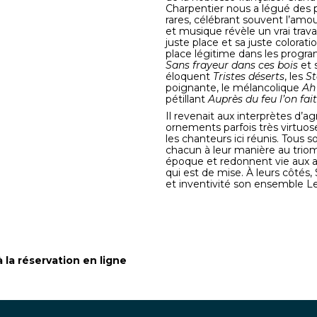
Charpentier nous a légué des p
rares, célébrant souvent l’amour
et musique révèle un vrai trava
juste place et sa juste colorati
place légitime dans les progra
Sans frayeur dans ces bois
et 
éloquent
Tristes déserts
, les
St
poignante, le mélancolique
Ah
pétillant
Auprès du feu l’on fai
Il revenait aux interprètes d’a
ornements parfois très virtuos
les chanteurs ici réunis. Tous s
chacun à leur manière au trio
époque et redonnent vie aux ai
qui est de mise. À leurs côtés
et inventivité son ensemble L
 la réservation en ligne