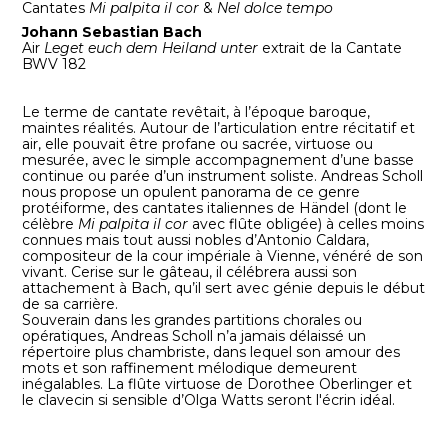
Cantates
Mi palpita il cor
&
Nel dolce tempo
Johann Sebastian Bach
Air
Leget euch dem Heiland unter
extrait de la Cantate
BWV 182
Le terme de cantate revêtait, à l’époque baroque,
maintes réalités. Autour de l’articulation entre récitatif et
air, elle pouvait être profane ou sacrée, virtuose ou
mesurée, avec le simple accompagnement d’une basse
continue ou parée d’un instrument soliste. Andreas Scholl
nous propose un opulent panorama de ce genre
protéiforme, des cantates italiennes de Händel (dont le
célèbre
Mi palpita il cor
avec flûte obligée) à celles moins
connues mais tout aussi nobles d’Antonio Caldara,
compositeur de la cour impériale à Vienne, vénéré de son
vivant. Cerise sur le gâteau, il célébrera aussi son
attachement à Bach, qu’il sert avec génie depuis le début
de sa carrière.
Souverain dans les grandes partitions chorales ou
opératiques, Andreas Scholl n’a jamais délaissé un
répertoire plus chambriste, dans lequel son amour des
mots et son raffinement mélodique demeurent
inégalables. La flûte virtuose de Dorothee Oberlinger et
le clavecin si sensible d’Olga Watts seront l'écrin idéal.